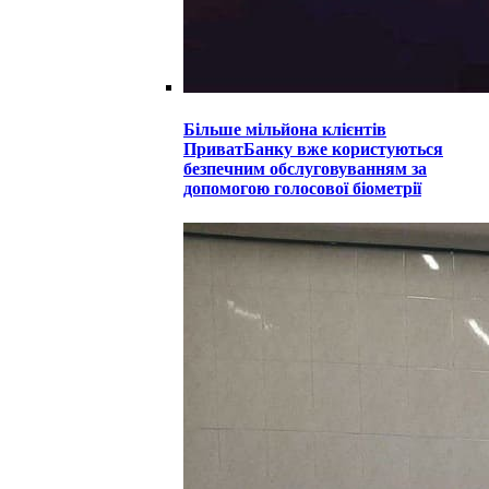
Більше мільйона клієнтів
ПриватБанку вже користуються
безпечним обслуговуванням за
допомогою голосової біометрії