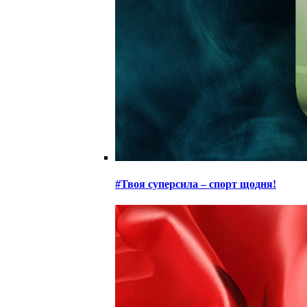
#Твоя суперсила – спорт щодня!