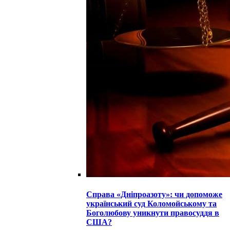
Справа «Дніпроазоту»: чи допоможе
український суд Коломойському та
Боголюбову уникнути правосуддя в
США?