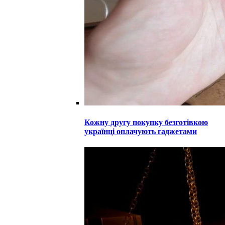
Кожну другу покупку безготівкою
українці оплачують гаджетами