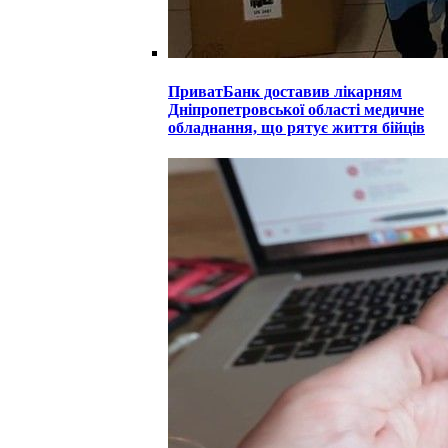
ПриватБанк доставив лікарням
Дніпропетровської області медичне
обладнання, що рятує життя бійців