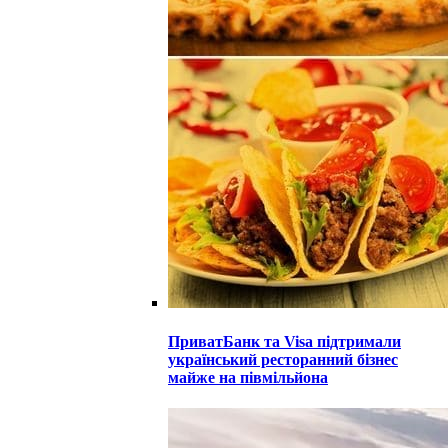
ПриватБанк та Visa підтримали
український ресторанний бізнес
майже на півмільйона