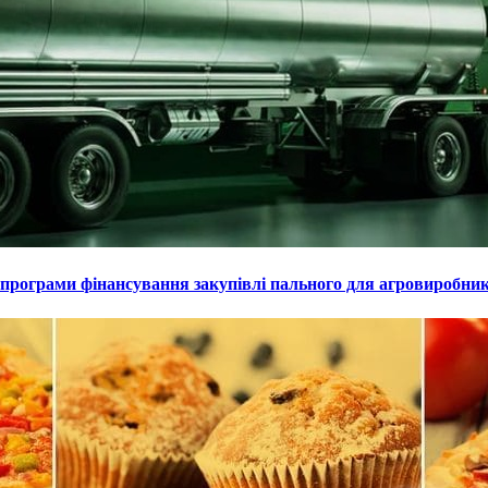
 програми фінансування закупівлі пального для агровиробник