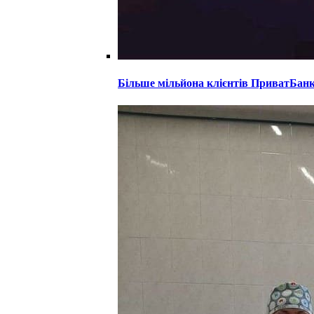
Більше мільйона клієнтів ПриватБанк