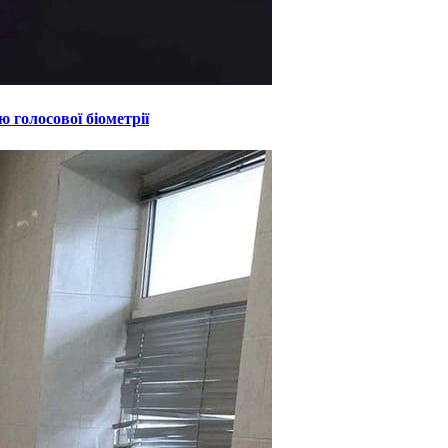
 голосової біометрії