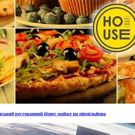
нський ресторанний бізнес майже на півмільйона