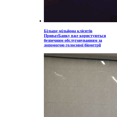
Більше мільйона клієнтів
ПриватБанку вже користуються
безпечним обслуговуванням за
допомогою голосової біометрії