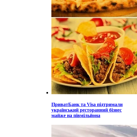
ПриватБанк та Visa підтримали
український ресторанний бізнес
майже на півмільйона