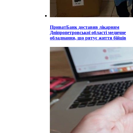
ПриватБанк доставив лікарням
Дніпропетровської області медичне
обладнання, що рятує життя бійців