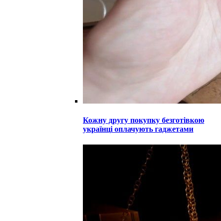
Кожну другу покупку безготівкою
українці оплачують гаджетами