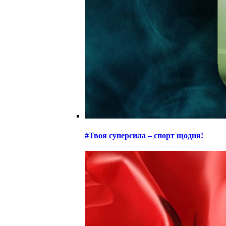
#Твоя суперсила – спорт щодня!