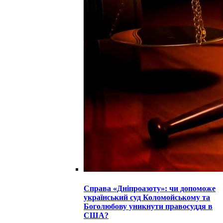
Справа «Дніпроазоту»: чи допоможе
український суд Коломойському та
Боголюбову уникнути правосуддя в
США?