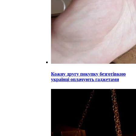
Кожну другу покупку безготівкою
українці оплачують гаджетами