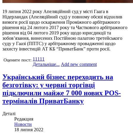
19 липня 2022 року Апеляційний суд у місті Гаага в
Нідерландах (Апеляційний суд) у повному обсязі відхилив
вимоги росії щодо оскарження Проміжного арбітражного
рішення від 24 лютого 2017 року та Часткового арбітражного
рішення від 04 лютого 2019 року щодо юрисдикції та
зобов’язання, винесених Постійною палатою третейського
суду у Гаазі (ППТС) у арбітражному провадженні щодо
захисту інвестицій АТ КБ “ПриватБанк” проти росії.
1
1
1
1
1
Оцените пост:
Детальніше...
Add new comment
Український бізнес переходить на
безготівку: у червні торгівці
підключили майже 7 000 нових POS-
терміналів ПриватБанку
Деталі
Редакция
Новости
18 липня 2022