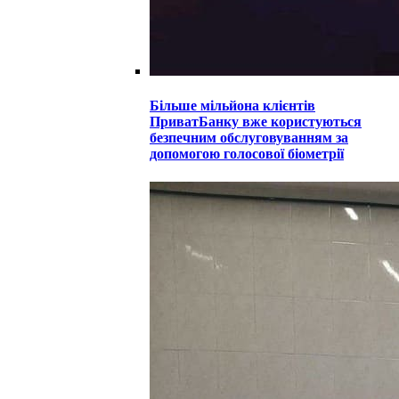
Більше мільйона клієнтів
ПриватБанку вже користуються
безпечним обслуговуванням за
допомогою голосової біометрії