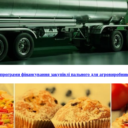
 програми фінансування закупівлі пального для агровиробник