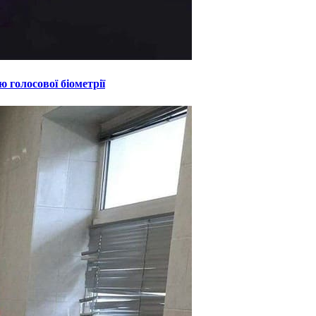
 голосової біометрії