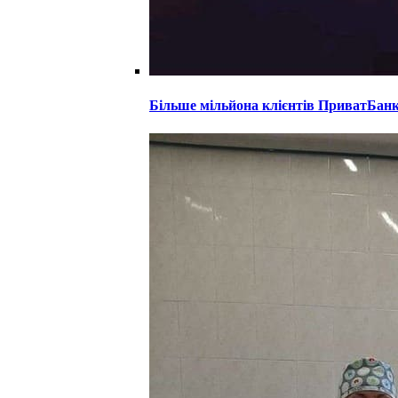
Більше мільйона клієнтів ПриватБанк