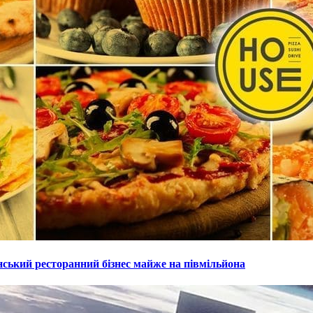
нський ресторанний бізнес майже на півмільйона