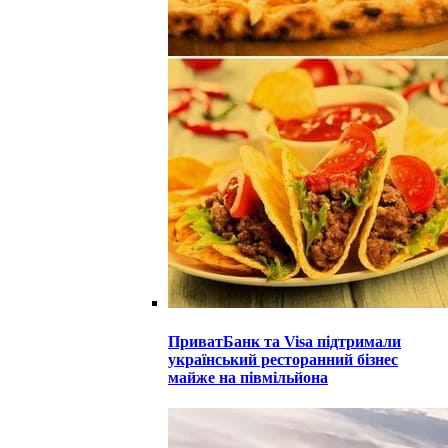
ПриватБанк та Visa підтримали
український ресторанний бізнес
майже на півмільйона