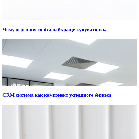
Чому деревину горіха найкраще купувати на...
СRM система как компонент успешного бизнеса