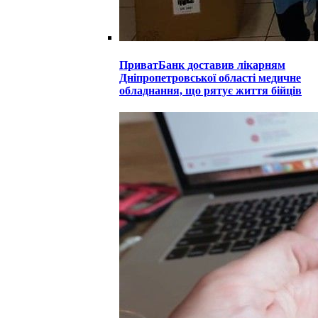
ПриватБанк доставив лікарням
Дніпропетровської області медичне
обладнання, що рятує життя бійців