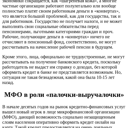
экономики сокращается, как «шагреневая кожа», а многие
частные организации работают полулегально или вообще
полностью платят своим работникам деньги в «конвертах»,
что является большой проблемой, как для государства, так и
для работников. Государство не получает налоги, и не может
выполнять свои социальные обязательства перед
пенсионерами, льготными категориями граждан и проч.
Рабочие, получающие деньги в «конвертах» ничего не
отчисляют в пенсионный фонд, соответственно, не могут
рассчитывать на начисление рабочей пенсии в будущем.
Кроме этого, лица, официально не трудоустроенные, не могут
рассчитывать на получение банковского кредита, поскольку
работодатель не выдаст им справку о доходах, без которой
оформить кредит в банке не представляется возможным. Но,
ситуация не такая безнадежная, какой она была 10-15 лет
назад.
МФО в роли «палочки-выручалочки»
В начале десятых годов на рынок кредитно-финансовых услуг
вышел новый игрок в лице микрофинансовой организации
(МФО), дающий возможность социально незащищенным
слоям населения оперативно оформить кредит онлайн на
карту. Такой кредит предоставляется на очень лояльных