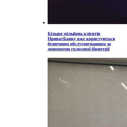
Більше мільйона клієнтів
ПриватБанку вже користуються
безпечним обслуговуванням за
допомогою голосової біометрії