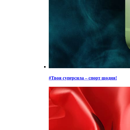
#Твоя суперсила – спорт щодня!