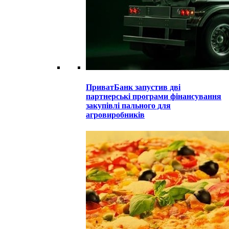
ПриватБанк запустив дві
партнерські програми фінансування
закупівлі пального для
агровиробників