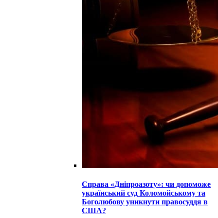
Справа «Дніпроазоту»: чи допоможе
український суд Коломойському та
Боголюбову уникнути правосуддя в
США?