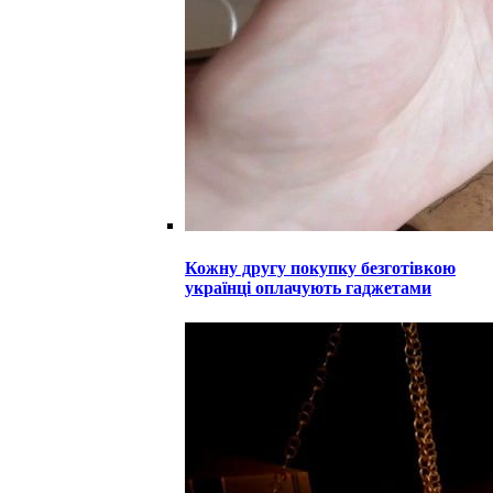
Кожну другу покупку безготівкою
українці оплачують гаджетами